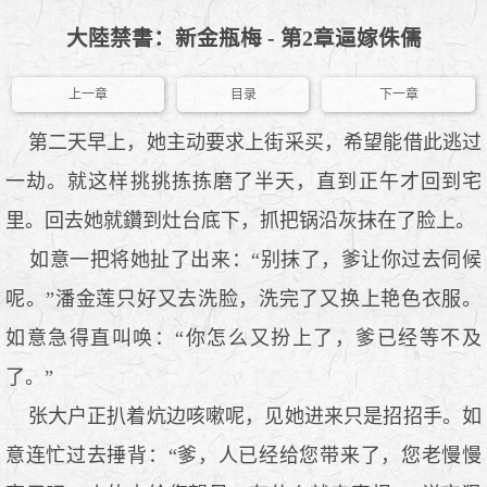
大陸禁書：新金瓶梅 - 第2章逼嫁侏儒
上一章
目录
下一章
第二天早上，她主动要求上街采买，希望能借此逃过
一劫。就这样挑挑拣拣磨了半天，直到正午才回到宅
里。回去她就鑽到灶台底下，抓把锅沿灰抹在了脸上。
如意一把将她扯了出来：“别抹了，爹让你过去伺候
呢。”潘金莲只好又去洗脸，洗完了又换上艳色衣服。
如意急得直叫唤：“你怎么又扮上了，爹已经等不及
了。”
张大户正扒着炕边咳嗽呢，见她进来只是招招手。如
意连忙过去捶背：“爹，人已经给您带来了，您老慢慢