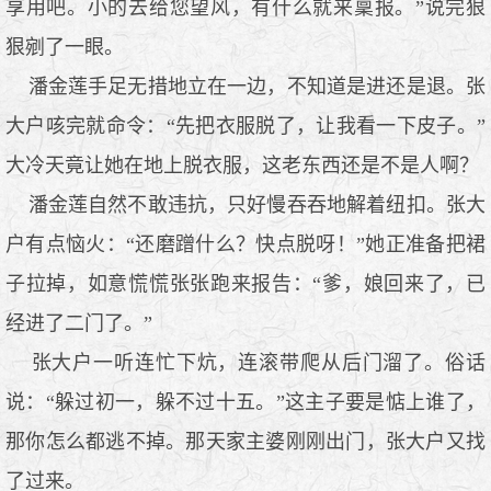
享用吧。小的去给您望风，有什么就来稟报。”说完狠
狠剜了一眼。
潘金莲手足无措地立在一边，不知道是进还是退。张
大户咳完就命令：“先把衣服脱了，让我看一下皮子。”
大冷天竟让她在地上脱衣服，这老东西还是不是人啊？
潘金莲自然不敢违抗，只好慢吞吞地解着纽扣。张大
户有点恼火：“还磨蹭什么？快点脱呀！”她正准备把裙
子拉掉，如意慌慌张张跑来报告：“爹，娘回来了，已
经进了二门了。”
张大户一听连忙下炕，连滚带爬从后门溜了。俗话
说：“躲过初一，躲不过十五。”这主子要是惦上谁了，
那你怎么都逃不掉。那天家主婆刚刚出门，张大户又找
了过来。