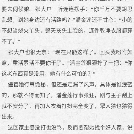
要去伺候娘。张大户一听连连摆手：“你千万不要胡思
乱想，到她身边还有活路吗？”潘金莲还不甘心：“小的
不想当烧火丫头，整天灰头土脸的，连件乾净衣服都穿
不了。”
张大户也很无奈：“现在只能这样了。回头我吩咐如
意，重活累活不要你干了。”潘金莲狠狠拧了一把：“你
这老东西真是没用，她有什么可怕的？”
儘管她行事诡秘，但还是走漏了风声。具体是谁洩密
的，那就不得而知了。潘金莲行事张狂，刚与主子刮上
就不安分了。再加人衣着打扮完全变了，眾人猜也猜得
出来。
这回家主婆没打也没骂，反而要帮她找个好人家，说