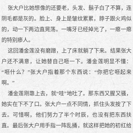
张大户比她想像的还要老，头发、鬍子白了不算，连
阴毛都是灰的。脸上、身上是皱纹累累，脖子跟火鸡似
的，动一下两边直晃荡。一嘴牙已经掉光了，一瘪一瘪
的特别瘆人。
这回潘金莲没有磨蹭，上了床就躺了下来。结果张大
户还不满意，让她替自己咂一下。潘金莲明显不懂：
“咂什么？”张大户指着那个东西说：“你把它咂起来
啊。”
潘金莲刚靠上去，就“哇”地吐了。那东西又腥又骚，
她实在下不了口。张大户一点不同情，抓住头发按了下
去。可惜啊，他们努力了半个时辰，也没有把东西扶
直。最后张大户用手指一阵乱捅，就这样把她的初红给