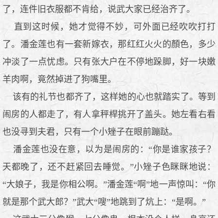
了，连件旧衣服都不肯给，说武大家已经治齐了。
直到这时候，她才觉得不妙，可外面已经吹吹打打
了。潘金莲也有一套新嫁衣，那红红火火的顏色，多少
冲淡了一点忧虑。只有张大户在不停地跺脚，好一块嫩
羊肉啊，竟然掉进了狗嘴里。
该有的礼节也都齐了，这样她的心也就踏实了。等到
闹房的人都走了，有人拿秤桿挑开了盖头。她左看右看
也没寻到夫君，只有一个小矬子在眼前蹦跶。
潘金莲也没在意，以为是闹房的：“你是谁家孩子？
天都晚了，还不赶紧回去睡觉。”小矬子色眯眯地说：
“大娘子，我是你相公啊。”潘金莲“啊”地一声惊叫：“你
就是那个武大郎？”武大“嗖”地跳到了炕上：“是啊。”