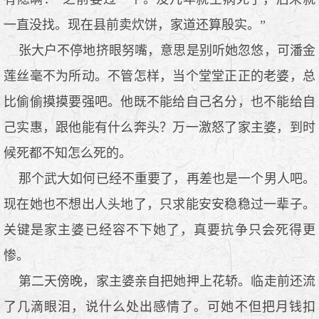
一直没找。现在县前卖炊饼，家道还算殷实。”
张大户不停地挤眼努嘴，意思是别听她忽悠，可潘金
莲丝毫不为所动。不管怎样，当个堂堂正正的老婆，总
比偷偷摸摸要强吧。他既不能给自己名分，也不能给自
己实惠，跟他能有什么奔头？万一激怒了家主婆，到时
候死都不知怎么死的。
那个武大如何已经不重要了，再差也是一个男人吧。
现在她也不想出人头地了，只求能安安稳稳过一辈子。
关键是家主婆已经容不下她了，真要抗争只会死得更
惨。
第二天傍晚，家主婆亲自把她押上花轿。临走前还流
了几滴眼泪，说什么处出感情了。可她不但把月钱扣