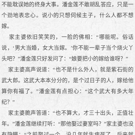
不能耽误她的终身大事。潘金莲不敢胡乱答应，只是一
个劲地表忠心。说小的只想伺候主子，什么人都不想
嫁。
家主婆依旧笑笑的，一脸的佛相：“哪能呢。俗话
说，‘男大当婚，女大当嫁。’你不能一辈子当个烧火丫
头吧？”潘金莲只好发问了：“娘要把小的嫁给谁呀？”
家主婆高声说道：“也不是什么外人，就是紫石街的
武大郎。这武大本本分分的，是个过日子的人，嫁给他
算你有福了。”潘金莲有点担心：“这个武大有多大年
纪？”
家主婆脆声答道：“也不算大，才三十出头，正值壮
年。”潘金莲继续打听：“那他娶过妻室吗？”家主婆也没
有隐瞒：“之前娶过一个。没几年就生病死了，后来就