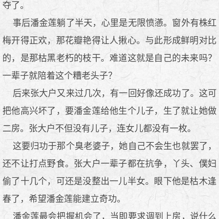
夺了。
事后潘金莲躺了半天，心里是无限愤懣。窗外有株红
梅开得正欢，那花瓣艳得让人揪心。与此形成鲜明对比
的，是那枯黑老朽的枝干。难道这就是自己的未来吗？
一辈子就陪着这个糟老头子？
后来张大户又来过几次，有一回好像还成功了。这可
把他高兴坏了，要潘金莲给他生个儿子，生了就让她做
二房。张大户不但没有儿子，连女儿都没有一枚。
这要归功于那个臭老婆子，她自己不会生也就罢了，
还不让打点野食。张大户一辈子都在抗争，丫头、僕妇
偷了十几个，可还是没整出一儿半女。眼下他是枯木逢
春了，希望潘金莲能建立奇功。
潘金莲最会把握机会了，当即要求调到上房，说什么