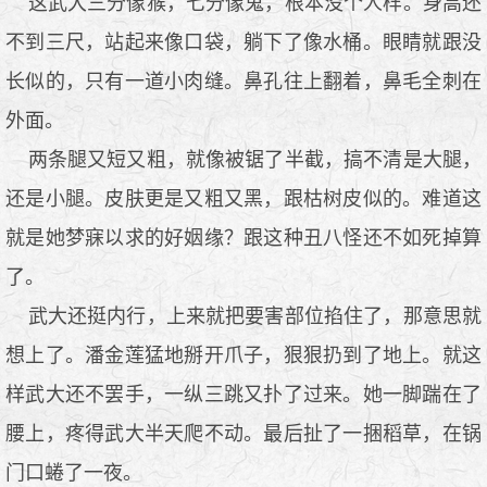
这武大三分像猴，七分像鬼，根本没个人样。身高还
不到三尺，站起来像口袋，躺下了像水桶。眼睛就跟没
长似的，只有一道小肉缝。鼻孔往上翻着，鼻毛全刺在
外面。
两条腿又短又粗，就像被锯了半截，搞不清是大腿，
还是小腿。皮肤更是又粗又黑，跟枯树皮似的。难道这
就是她梦寐以求的好姻缘？跟这种丑八怪还不如死掉算
了。
武大还挺内行，上来就把要害部位掐住了，那意思就
想上了。潘金莲猛地掰开爪子，狠狠扔到了地上。就这
样武大还不罢手，一纵三跳又扑了过来。她一脚踹在了
腰上，疼得武大半天爬不动。最后扯了一捆稻草，在锅
门口蜷了一夜。