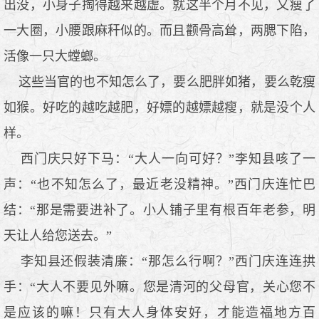
出没，小身子掏得越来越虚。就这半个月不见，又瘦了
一大圈，小腰跟麻秆似的。而且颧骨高耸，两腮下陷，
活像一只大螳螂。
这些当官的也不知怎么了，要么肥胖如猪，要么乾瘦
如猴。好吃的越吃越肥，好嫖的越嫖越瘦，就是没个人
样。
西门庆只好下马：“大人一向可好？”李知县咳了一
声：“也不知怎么了，最近老没精神。”西门庆连忙巴
结：“那是需要进补了。小人铺子里有根百年老参，明
天让人给您送去。”
李知县还假装清廉：“那怎么行啊？”西门庆连连拱
手：“大人不要见外嘛。您是清河的父母官，关心您不
是应该的嘛！只有大人身体安好，才能造福地方百