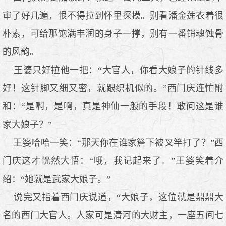
审了好几遍，恨不得拉到怀里探摸。别看潘金莲衣着很
朴素，可给那饱满丰润的身子一撑，别有一番销魂蚀骨
的风韵。
王婆只好拉他一把：“大官人，你看大娘子的针线多
好！这针脚又细又密，就跟织机似的。”西门庆连忙附
和：“是啊，是啊，真是神仙一般的手段！敢问这是谁
家大娘子？”
王婆哈哈一笑：“那天你在谁家簷下被叉竿打了？”西
门庆这才恍然大悟：“哦，我记起来了。”王婆笑着介
绍：“她就是武家大娘子。”
说完又指着西门庆说道，“大娘子，这位就是鼎鼎大
名的西门大官人。人家可是清河的大财主，一座五间七