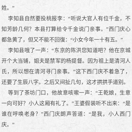
姓。”
李知县自然要投桃报李：“听说大官人有位千金，不
知芳龄几何？本县打算给令千金说门亲事。”西门庆心
都急黄了，但又不能不回復：“小女今年一十有五。”
李知县哦了一声：“东京的陈洪您知道吧？他在京城
开个大当铺，姐夫是禁军的杨提督。因为祖上是清河人
氏，所以想在清河寻门亲事。”这下西门庆不着急了，
还要了生辰八字。之后又间扯几句，这才拱拱手道别。
等到了茶坊门口，他故意咳嗽一声：“王乾娘，生意
一向可好？小人这厢有礼了。”王婆假装听不出来：“是
谁在呼唤老身？”西门庆朗声答道：“是我，小人西门
庆。”