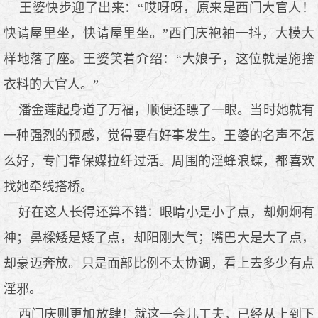
王婆快步迎了出来：“哎呀呀，原来是西门大官人！
快请屋里坐，快请屋里坐。”西门庆袍袖一抖，大模大
样地落了座。王婆笑着介绍：“大娘子，这位就是施捨
衣料的大官人。”
潘金莲起身道了万福，顺便还瞟了一眼。当时她就有
一种强烈的预感，觉得要有好事发生。王婆的名声不怎
么好，专门靠保媒拉纤过活。周围的淫蜂浪蝶，都喜欢
找她牵线搭桥。
好在这人长得还算不错：眼睛小是小了点，却炯炯有
神；鼻樑矮是矮了点，却阳刚大气；嘴巴大是大了点，
却豪迈奔放。只是面部比例不太协调，看上去多少有点
淫邪。
西门庆则更加放肆！就这一会儿工夫，已经从上到下