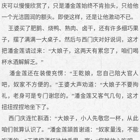
庆可以慢慢欣赏了，只是潘金莲始终不肯抬头，只给他
一个光洁圆润的额头。即使这样，还是让他激动不已。
王婆买了肥鹅、烧鸭、熟肉、卤干，还有许多细巧果
子，摆了满满一大桌子。然后与西门庆对好说词，这才
把潘金莲请过来：“大娘子，这两天有累您了，咱们喝
杯水酒解解乏。”
潘金莲还在装傻充愣：“王乾娘，您自己陪大官人
吧，奴家不方便的。”王婆大声劝道：“大娘子不要拘
礼，老身可是专门谢您的。”潘金莲又客气几句，这才
扭扭捏捏地坐下了。
西门庆连忙斟酒：“大娘子，小人先敬您一杯，从此
咱们就算认识了。”潘金莲頷首谢道：“奴家量浅，不能