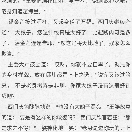
吃酒的。”王婆把酒杯往她手里一塞：“您就放心吃吧，
老身知道您海量。”
潘金莲接过酒杯，又起身道了万福。西门庆继续夸
道：“大娘子，您这针线真是太好了，比起贱内可强多
了。”潘金莲连连告罪：“您这是将天比地了，奴家怎么
敢当。”
王婆大声鼓励道：“哎呀，你就不要自卑了。就凭你
的身材样貌，放在哪儿都是上上之选。”说完又转过脸
来，“不是老身搬弄是非啊，你家大娘子没有这般好针
线吧？”
西门庆色眯眯地说：“也没有大娘子漂亮。”王婆故意
问道：“要是有这样的你敢娶吗？”西门庆欣喜若狂：“那
是求之不得！”王婆神秘地一笑：“老身是逗你玩的，上