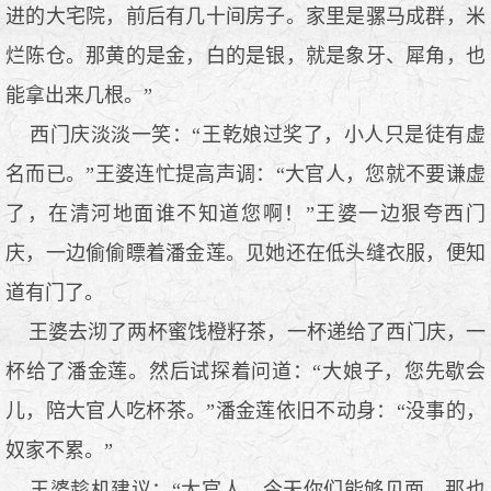
进的大宅院，前后有几十间房子。家里是骡马成群，米
烂陈仓。那黄的是金，白的是银，就是象牙、犀角，也
能拿出来几根。”
西门庆淡淡一笑：“王乾娘过奖了，小人只是徒有虚
名而已。”王婆连忙提高声调：“大官人，您就不要谦虚
了，在清河地面谁不知道您啊！”王婆一边狠夸西门
庆，一边偷偷瞟着潘金莲。见她还在低头缝衣服，便知
道有门了。
王婆去沏了两杯蜜饯橙籽茶，一杯递给了西门庆，一
杯给了潘金莲。然后试探着问道：“大娘子，您先歇会
儿，陪大官人吃杯茶。”潘金莲依旧不动身：“没事的，
奴家不累。”
王婆趁机建议：“大官人，今天你们能够见面，那也