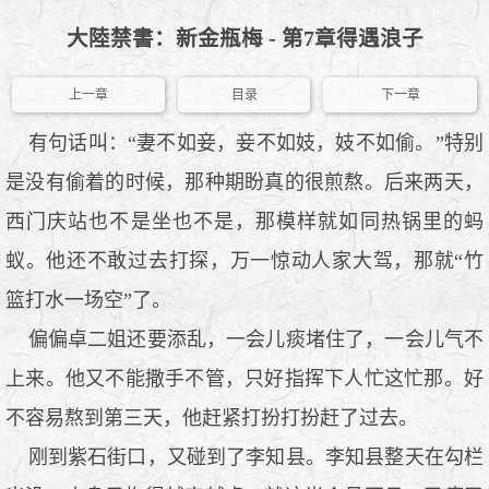
大陸禁書：新金瓶梅 - 第7章得遇浪子
上一章
目录
下一章
有句话叫：“妻不如妾，妾不如妓，妓不如偷。”特别
是没有偷着的时候，那种期盼真的很煎熬。后来两天，
西门庆站也不是坐也不是，那模样就如同热锅里的蚂
蚁。他还不敢过去打探，万一惊动人家大驾，那就“竹
篮打水一场空”了。
偏偏卓二姐还要添乱，一会儿痰堵住了，一会儿气不
上来。他又不能撒手不管，只好指挥下人忙这忙那。好
不容易熬到第三天，他赶紧打扮打扮赶了过去。
刚到紫石街口，又碰到了李知县。李知县整天在勾栏