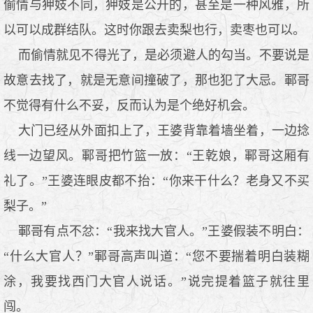
偷情与狎妓不同，狎妓是公开的，甚至是一种风雅，所
以可以成群结队。这时你跟去卖梨也行，卖枣也可以。
而偷情就见不得光了，是必须避人的勾当。不要说是
故意去找了，就是无意间撞破了，那也犯了大忌。鄆哥
不觉得有什么不妥，反而认为是个绝好机会。
大门已经从外面扣上了，王婆背靠着墙坐着，一边捻
线一边望风。鄆哥把竹篮一放：“王乾娘，鄆哥这厢有
礼了。”王婆连眼皮都不抬：“你来干什么？老身又不买
梨子。”
鄆哥有点不忿：“我来找大官人。”王婆假装不明白：
“什么大官人？”鄆哥高声叫道：“您不要揣着明白装糊
涂，我要找西门大官人说话。”说完提着篮子就往里
闯。