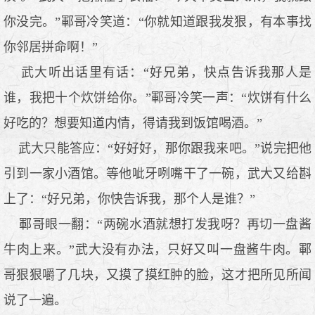
你没完。”鄆哥冷笑道：“你就知道跟我发狠，有本事找
你邻居拼命啊！”
武大听出话里有话：“好兄弟，快点告诉我那人是
谁，我把十个炊饼给你。”鄆哥冷笑一声：“炊饼有什么
好吃的？想要知道内情，得请我到饭馆喝酒。”
武大只能答应：“好好好，那你跟我来吧。”说完把他
引到一家小酒馆。等他呲牙咧嘴干了一碗，武大又给斟
上了：“好兄弟，你快告诉我，那个人是谁？”
鄆哥眼一翻：“两碗水酒就想打发我呀？再切一盘酱
牛肉上来。”武大没有办法，只好又叫一盘酱牛肉。鄆
哥狠狠嚼了几块，又摸了摸红肿的脸，这才把所见所闻
说了一遍。