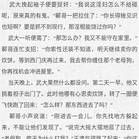
武大挽起袖子便要捉奸：“我说这淫妇怎么不给碰
呢，原来真的有鬼。”鄆哥一把拉住了：“你长得矬见识
也短啊？要是抓不到现行，那淫棍能饶过你吗？”
武大一听便蔫了：“那怎么办？我又不能守在家里。”
鄆哥连忙支招：“你索性还装不知道，明天继续卖你的
炊饼。等到西门庆再过来，我去帮你缠住那个老母狗，
你再找机会冲进屋里。”
当天晚上，武大果然什么都没问。第二天一早，他又
挑着担子出门了。此时他哪有心思卖炊饼，转了一圈便
飞快跑了回来：“怎么样？那东西进去了吗？”
鄆哥小声说道：“刚进去一会儿。你先找地方躲起
来，不能让他们发现了。”说完大摇大摆地逛了过去，
“老母狗，昨天为什么打我？”王婆气得跳了起来：“你这