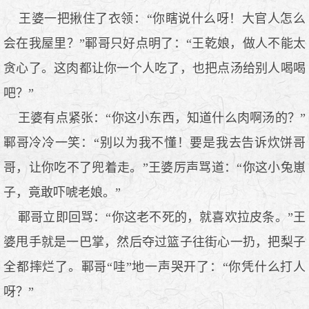
王婆一把揪住了衣领：“你瞎说什么呀！大官人怎么
会在我屋里？”鄆哥只好点明了：“王乾娘，做人不能太
贪心了。这肉都让你一个人吃了，也把点汤给别人喝喝
吧？”
王婆有点紧张：“你这小东西，知道什么肉啊汤的？”
鄆哥冷冷一笑：“别以为我不懂！要是我去告诉炊饼哥
哥，让你吃不了兜着走。”王婆厉声骂道：“你这小兔崽
子，竟敢吓唬老娘。”
鄆哥立即回骂：“你这老不死的，就喜欢拉皮条。”王
婆甩手就是一巴掌，然后夺过篮子往街心一扔，把梨子
全都摔烂了。鄆哥“哇”地一声哭开了：“你凭什么打人
呀？”