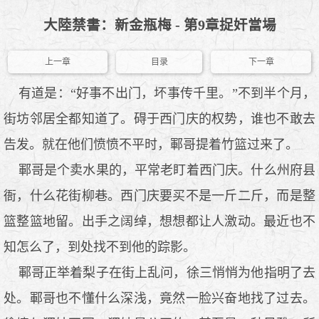
大陸禁書：新金瓶梅 - 第9章捉奸當場
上一章
目录
下一章
有道是：“好事不出门，坏事传千里。”不到半个月，
街坊邻居全都知道了。碍于西门庆的权势，谁也不敢去
告发。就在他们愤愤不平时，鄆哥提着竹篮过来了。
鄆哥是个卖水果的，平常老盯着西门庆。什么州府县
衙，什么花街柳巷。西门庆要买不是一斤二斤，而是整
篮整篮地留。出手之阔绰，想想都让人激动。最近也不
知怎么了，到处找不到他的踪影。
鄆哥正举着梨子在街上乱问，徐三悄悄为他指明了去
处。鄆哥也不懂什么深浅，竟然一脸兴奋地找了过去。