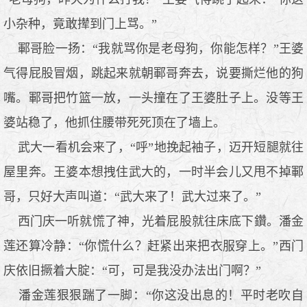
小杂种，竟敢撵到门上骂。”
鄆哥脸一扬：“我就骂你是老母狗，你能怎样？”王婆
气得屁股冒烟，跳起来就朝鄆哥奔去，说要撕烂他的狗
嘴。鄆哥把竹篮一放，一头撞在了王婆肚子上。没等王
婆站稳了，他抓住腰带死死顶在了墙上。
武大一看机会来了，“呼”地挽起袖子，迈开短腿就往
屋里奔。王婆本想拽住武大的，一时半会儿又甩不掉鄆
哥，只好大声叫道：“武大来了！武大过来了。”
西门庆一听就慌了神，光着屁股就往床底下鑽。潘金
莲还算冷静：“你慌什么？赶紧出来把衣服穿上。”西门
庆依旧撅着大腚：“可，可是我没办法出门啊？”
潘金莲狠狠踹了一脚：“你这没出息的！平时老吹自