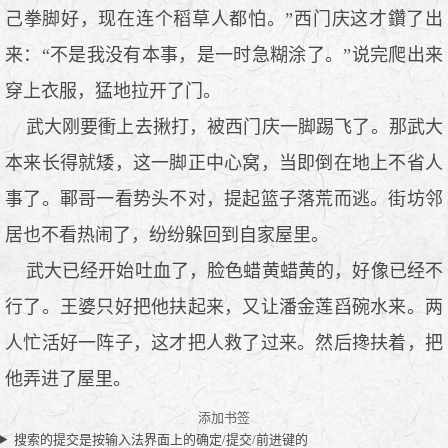
己拳脚好，现在连个稻草人都怕。”西门庆这才鑽了出
来：“不是我没有本事，是一时急糊涂了。”说完爬出来
穿上衣服，猛地拉开了门。
武大刚要衝上去揪打，被西门庆一脚踢飞了。那武大
本来长得就矮，这一脚正中心窝，当即倒在地上不省人
事了。鄆哥一看势头不对，提起篮子落荒而逃。街坊邻
居也不看热闹了，纷纷躲回到自家屋里。
武大已经开始吐血了，脸色蜡黄蜡黄的，好像已经不
行了。王婆只好把他扶起来，又让潘金莲舀碗水来。两
人忙活好一阵子，这才把人救了过来。然后搀扶着，把
他弄进了屋里。
添加书签
搜索的提交是按输入法界面上的确定/提交/前进键的