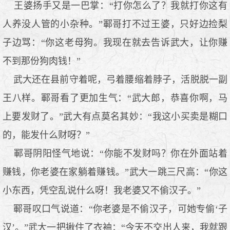
王婆扬手又是一巴掌：“打你怎么了？我就打你这有
人养没人管的小杂种。”鄆哥打不过王婆，只好边捡梨
子边骂：“你这老母狗。我现在就去告诉武大，让你赚
不到那份狗肉钱！”
武大还在县前守着呢，弓着腰缩着脖子，活脱脱一副
王八样。鄆哥看了更加生气：“武大郎，恭喜你啊，马
上要发财了。”武大有点莫名其妙：“我这小买卖是糊口
的，能发什么财呀？”
鄆哥阴阳怪气地说：“你能不发财吗？你在外面站着
赚钱，你老婆在家躺着赚钱。”武大一跳三尺高：“你这
小东西，凭空乱说什么呀！我老婆又不偷汉子。”
鄆哥叹口气说道：“你老婆是不偷汉子，可她专偷‘子
汉’。”武大一把揪住了衣袖：“今天不交出人来，我就跟