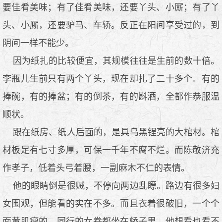
要佳肴美味；有了佳肴美味，还要丫头、小厮；有了丫
头、小厮，还要驴马、车轿。反正在阳间享受过的，到
阴间一样不能少。
因为纸扎的比较便宜，其规模往往是生前的数十倍。
李瓶儿生前只有两个丫头，现在却扎了二十多个。有的
捧碗，有的捧盆；有的倒茶，有的斟酒，全都作恭服温
顺状。
跟在纸房、纸人后面的，是具乌黑锃亮的大棺材。棺
材板足有七寸多厚，可保一千年不腐不烂。而陈敬济充
作孝子，低着头弓着腰，一副麻木不仁的表情。
他的眼睛倒是很贼，不停向两边乱瞟。路边有很多妇
女围观，但能看的实在不多。而且衣着很破旧，一个个
面黄肌瘦的。同行的女眷都坐在轿子里，他想看也看不