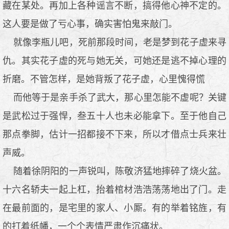
藏在某处。再加上各种谣言不断，搞得他心神不定的。
这人要是做了亏心事，确实害怕鬼来敲门。
就像李瓶儿吧，死前那段时间，老是梦到花子虚来寻
仇。其实花子虚的死与她无关，可她还是逃不掉心理的
折磨。不管怎样，是她背叛了花子虚，心里愧得慌
而他等于是亲手杀了武大，那心里怎能不虚呢？关键
是武松过于强悍，叁五十人也未必能拿下。至于他自己
那点拳脚，估计一招都接不下来，所以才借点士兵来壮
声威。
随着徐阴阳的一声锐叫，陈敬济猛地摔碎了烧火盆。
十六名轿夫一起上杠，抬着棺材浩浩荡荡地出了门。走
在最前面的，是宅里的家人、小厮。有的举着铭旌，有
的打着纸幡，一个个表情严肃作沉痛状。