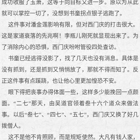
成功收服了玉萧，这等于向目标又进一步。原以为从此
就可以掌控一切了，没想到书童拐点银子逃跑了。
这件事对潘金莲影响有限，但对西门庆的打击很大。
这是家道衰落的先兆啊！李瓶儿刚死就显现出来了。为
了消除内心的恐惧，西门庆吩咐管役四处查访。
书童已经逃得没影了，找了几天也没有消息。具体是
没有抓到，还是抓到又悄悄放了，那就不得而知了。反
正这件事有点蹊跷，也让他心里更加惶恐不安。
眼下得把丧事办得体面一些，这样多少能挽回一点颜
面。“二七”那天，由吴道官领着叁十六个道众来做法
事。以后“叁七”、“四七”、“五七”，西门庆又换了好几
拨僧人。
这不是他不肯照顾，而是规矩使然。大凡有钱人家，