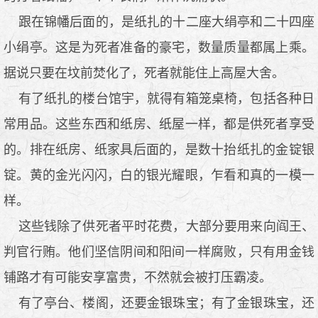
跟在锦幡后面的，是纸扎的十二座大绢亭和二十四座
小绢亭。这是为死者准备的豪宅，数量质量都属上乘。
据说只要在坟前焚化了，死者就能住上高屋大舍。
有了纸扎的楼台馆宇，就得有箱笼桌椅，包括各种日
常用品。这些东西和纸房、纸屋一样，都是供死者享受
的。排在纸房、纸家具后面的，是数十抬纸扎的金锭银
锭。黄的金光闪闪，白的银光耀眼，乍看和真的一模一
样。
这些钱除了供死者平时花费，大部分要用来向阎王、
判官行贿。他们坚信阴间和阳间一样腐败，只有用金钱
铺路才有可能安享富贵，不然就会被打压霸凌。
有了亭台、楼阁，还要金银珠宝；有了金银珠宝，还