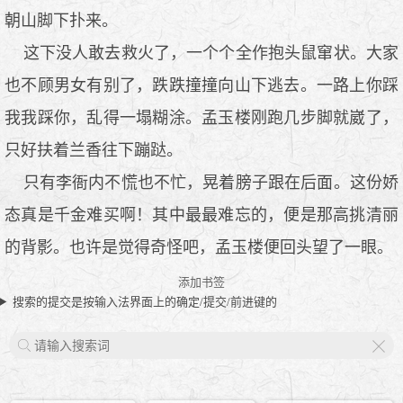
朝山脚下扑来。
这下没人敢去救火了，一个个全作抱头鼠窜状。大家
也不顾男女有别了，跌跌撞撞向山下逃去。一路上你踩
我我踩你，乱得一塌糊涂。孟玉楼刚跑几步脚就崴了，
只好扶着兰香往下蹦跶。
只有李衙内不慌也不忙，晃着膀子跟在后面。这份娇
态真是千金难买啊！其中最最难忘的，便是那高挑清丽
的背影。也许是觉得奇怪吧，孟玉楼便回头望了一眼。
添加书签
搜索的提交是按输入法界面上的确定/提交/前进键的
X