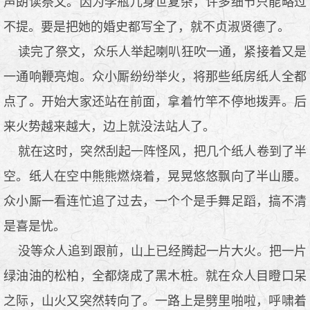
声朗读祭文。因为李瓶儿身世复杂，许多细节只能略过
不提。要是把她的婚史都写全了，就不贞淑贤德了。
读完了祭文，众乐人举起喇叭狂吹一通，紧接着又是
一通响鞭亮炮。众小厮纷纷举火，将那些纸房纸人全都
点了。开始大家还站在前面，拿着竹竿不停地拨弄。后
来火势越来越大，边上就没法站人了。
就在这时，突然刮起一阵怪风，把几个纸人卷到了半
空。纸人在空中熊熊燃烧着，晃晃悠悠飘向了半山腰。
众小厮一看连忙追了过去，一个个是手舞足蹈，搞不清
是喜是忧。
没等众人追到跟前，山上已经腾起一片大火。把一片
绿油油的松柏，全都烧成了黑木桩。就在众人目瞪口呆
之际，山火又突然转向了。一路上是劈里啪啦，呼啸着