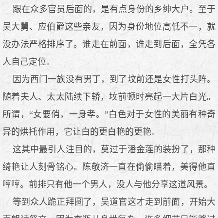
跟在众多官员后面的，是有点身份的乡绅大户。至于
吴大舅、应伯爵这些亲友，因为身份地位高低不一，就
没办法严格排序了。谁走在前面，谁走到后面，全凭各
人自己定位。
因为西门一族没有男丁，到了坟前还是女性打头阵。
随着夫人、太太陆续下轿，坟前顿时亮起一大片白光。
所谓，“女要俏，一身孝。”白色对于女性的美丽有种奇
异的烘托作用，它让白的更白艳的更艳。
这其中最引人注目的，莫过于潘金莲的装扮了，那种
绮艳让人刻骨铭心。陈敬济一直在偷偷瞄着，美得他直
哼哼。前排只有他一个男人，没人与他分享这道风景。
等到众人跪正拜圆了，吴道官这才走到前面，开始大