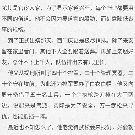
尤其是官宦人家，为了显示家道兴旺，每个“七”都要用
不同的僧道。他不会因为吴道官的殷勤，而刻意降低丧
事的规格。
到了正式出殡那天，西门庆更是极尽铺排。除了来安
留在家里看门，其他下人全要跟着送葬。再加上亲朋好
友，总计不下上千人，队伍排出去有几里长。
他又从提刑所叫了四十个排军，二十个管理冥器，二
十个守在坟前，为此还为排军置办了白衣白帽。他又向
周守备借了五十名士兵，一个个执枪跨刀排在大门两
边。说起来是气派，实际是为了安全。万一武松来寻
仇，也能抵挡一阵。
最近也不知怎么了，他老觉得武松会来报仇，好像就