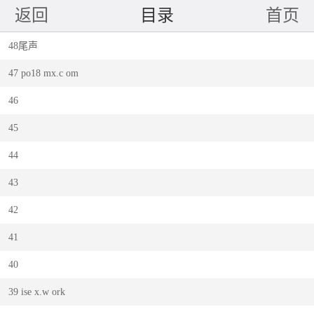
返回
目录
首页
48尾声
47 po18 mx.c om
46
45
44
43
42
41
40
39 ise x.w ork