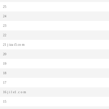
25
24
23
22
21 j iza i5.co m
20
19
18
17
16 j i l e1 .c o m
15